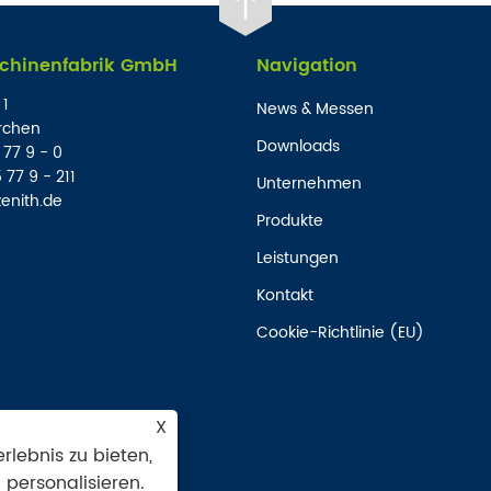
chinenfabrik GmbH
Navigation
 1
News & Messen
rchen
Downloads
 77 9 - 0
 77 9 - 211
Unternehmen
zenith.de
Produkte
Leistungen
Kontakt
Cookie-Richtlinie (EU)
X
rlebnis zu bieten,
 personalisieren.