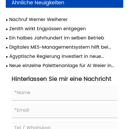
Ähnliche Neuigkeiten
Nachruf Werner Weiherer
Zenith wirkt Engpässen entgegen
Ein halbes Jahrhundert im selben Betrieb
Digitales MES-Managementsystem hilft bei
Beschleunigung der Formenproduktion und
Ägyptische Regierung investiert in neue
generiert einen Mehrwert für Kunden
Kreislaufanlagen
Neue einzelne Palettenanlage für Al Weier in
Palästina
Hinterlassen Sie mir eine Nachricht